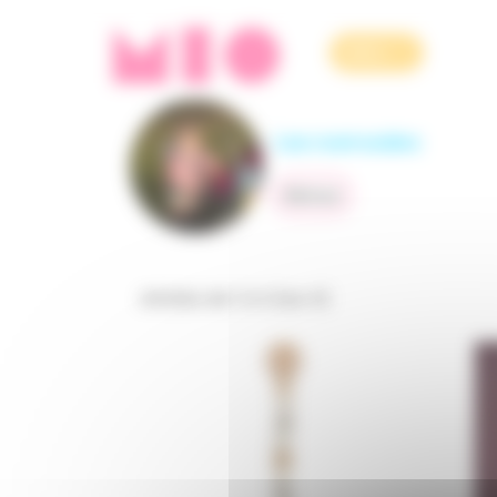
Panneau de gestion des cookies
MENU
Les nomades
Retour
Articles de
1 à 4
(sur
4
)