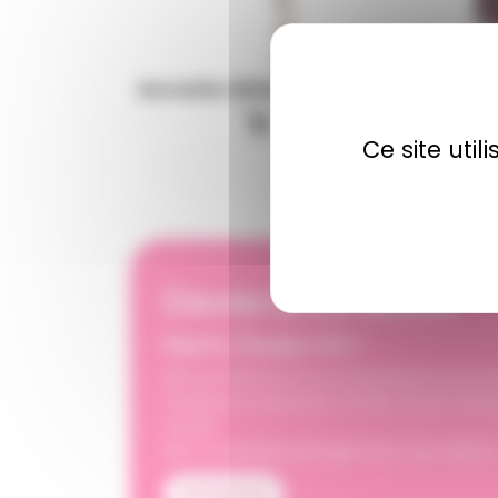
Accroche-tétine étoile, gris blanc
P
7,95 €
Ce site uti
Deviens conseiller
Rejoins l'équipe MIO !
Mio te forme et t'accompagne pour te 
vendeur à domicile. Profite d'une act
totale.
MIO, un plaisir partagé avec ses clients
JE POSTULE