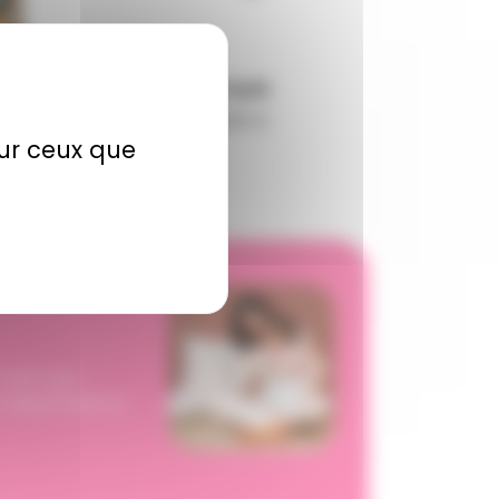
raton
Spirale forêt
39,95 €
sur ceux que
 tant que
e indépendance