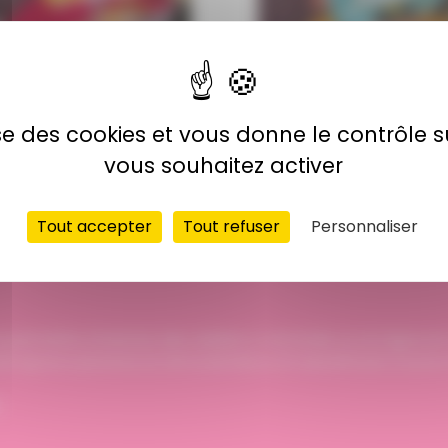
rotège carnet de santé
Protège carnet de santé 
chaperon rouge
laveur
32,00 €
32,00 €
lise des cookies et vous donne le contrôle 
vous souhaitez activer
Tout accepter
Tout refuser
Personnaliser
permettre d'animer des ateliers à domicile ou en ligne en
ivité épanouissante et rémunératrice en bénéficiant d'un
.